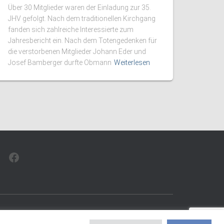
Über 30 Mitglieder waren der Einladung zur 35.
JHV gefolgt. Nach dem traditionellen Kirchgang
fanden sich zahlreiche Interessierte zum
Jahresbericht ein. Nach dem Totengedenken für
die verstorbenen Mitglieder Johann Eder und
Josef Bamberger durfte Obmann
Weiterlesen
FACEBOOK
© 2026 EV Walchsee