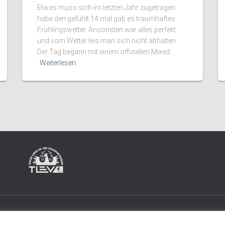
Etwas muss sich im letzten Jahr zugetragen
habe den gefühlt 14 mal gab es traumhaftes
Frühlingswetter. Ansonsten war alles perfekt
und vom Wetter lies man sich nicht abhalten.
Der Tag begann mit einem offiziellen Mixed
Weiterlesen
KT