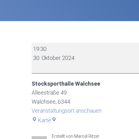
Dorfmeisterschaft
19:30
2024
30. Oktober 2024
-
Vorrunde
Gruppe
Stocksporthalle Walchsee
2
Alleestraße 49
Herren
Walchsee
,
6344
Veranstaltungsort anschauen
Stocksporthalle
Karte
Walchsee
Erstellt von
Marcel Ritzer