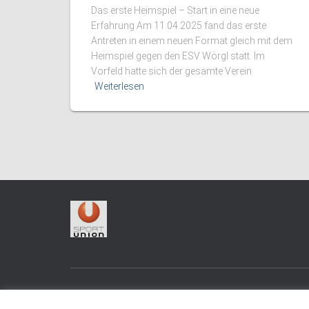
Das erste Heimspiel – Start in eine neue
Erfahrung Am 11.04.2025 fand das erste
Antreten in einem neuen Format gleich mit dem
Heimspiel gegen den ESV Wörgl statt. Im
Vorfeld hatte sich der gesamte Verein
Weiterlesen
LOGIN
IMPRESSUM UND DATENSCHUTZ
KONTA