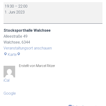
Alpenliga
19:30
–
22:00
Heimspiel
1. Juni 2023
Herren
-
EV
Stocksporthalle Walchsee
Walchsee
Alleestraße 49
2
Walchsee
,
6344
gegen
Veranstaltungsort anschauen
EV
Stocksporthalle
Karte
Söll
Walchsee
1
Erstellt von
Marcel Ritzer
iCal
Google