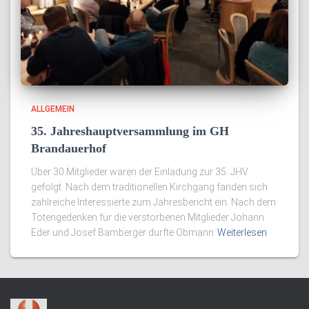
ALLGEMEIN
35. Jahreshauptversammlung im GH
Brandauerhof
Über 30 Mitglieder waren der Einladung zur 35. JHV
gefolgt. Nach dem traditionellen Kirchgang fanden sich
zahlreiche Interessierte zum Jahresbericht ein. Nach dem
Totengedenken für die verstorbenen Mitglieder Johann
Eder und Josef Bamberger durfte Obmann
Weiterlesen