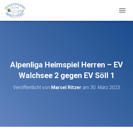
N
A
V
I
G
A
T
I
O
Alpenliga Heimspiel Herren – EV
N
U
Walchsee 2 gegen EV Söll 1
M
S
Veröffentlicht von
Marcel Ritzer
am
30. März 2023
C
H
A
L
T
E
N