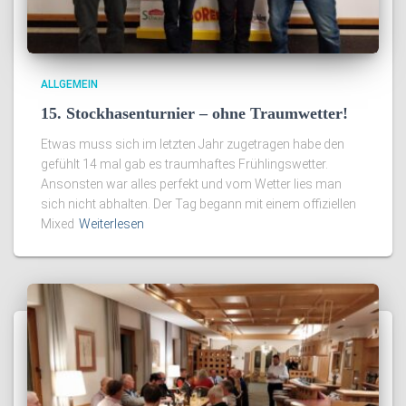
ALLGEMEIN
15. Stockhasenturnier – ohne Traumwetter!
Etwas muss sich im letzten Jahr zugetragen habe den
gefühlt 14 mal gab es traumhaftes Frühlingswetter.
Ansonsten war alles perfekt und vom Wetter lies man
sich nicht abhalten. Der Tag begann mit einem offiziellen
Mixed
Weiterlesen