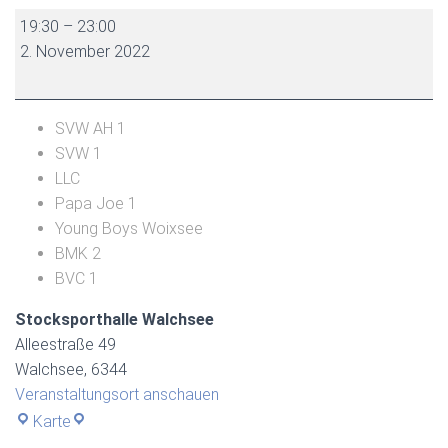
Dorfmeisterschaft
19:30
–
23:00
2022
2. November 2022
-
Vorrunde
3
SVW AH 1
Herren
SVW 1
LLC
Papa Joe 1
Young Boys Woixsee
BMK 2
BVC 1
Stocksporthalle Walchsee
Alleestraße 49
Walchsee
,
6344
Veranstaltungsort anschauen
Stocksporthalle
Karte
Walchsee