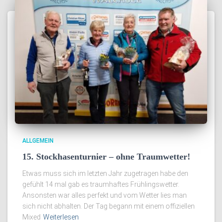
ALLGEMEIN
15. Stockhasenturnier – ohne Traumwetter!
Etwas muss sich im letzten Jahr zugetragen habe den
gefühlt 14 mal gab es traumhaftes Frühlingswetter.
Ansonsten war alles perfekt und vom Wetter lies man
sich nicht abhalten. Der Tag begann mit einem offiziellen
Mixed
Weiterlesen