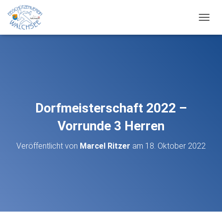
N
A
V
I
G
A
T
I
O
Dorfmeisterschaft 2022 –
N
U
Vorrunde 3 Herren
M
S
Veröffentlicht von
Marcel Ritzer
am
18. Oktober 2022
C
H
A
L
T
E
N