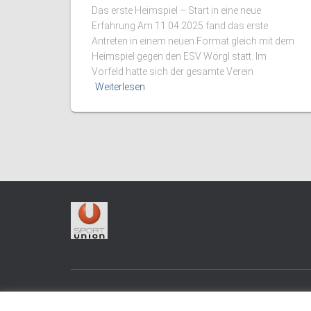
Das erste Heimspiel – Start in eine neue
Erfahrung Am 11.04.2025 fand das erste
Antreten in einem neuen Format gleich mit dem
Heimspiel gegen den ESV Wörgl statt. Im
Vorfeld hatte sich der gesamte Verein
Weiterlesen
LOGIN
IMPRESSUM UND DATENSCHUTZ
KONTA