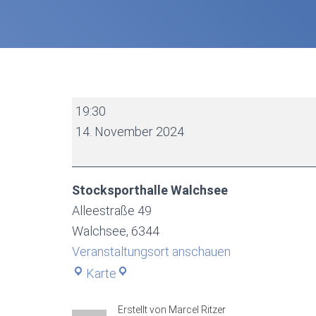
Dorfmeisterschaft
19:30
2024
14. November 2024
-
Vorrunde
Gruppe
Stocksporthalle Walchsee
2
Alleestraße 49
Damen
Walchsee
,
6344
Veranstaltungsort anschauen
Stocksporthalle
Karte
Walchsee
Erstellt von
Marcel Ritzer