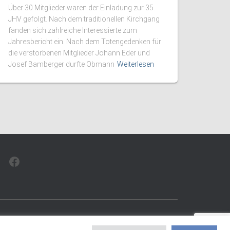
Über 30 Mitglieder waren der Einladung zur 35.
JHV gefolgt. Nach dem traditionellen Kirchgang
fanden sich zahlreiche Interessierte zum
Jahresbericht ein. Nach dem Totengedenken für
die verstorbenen Mitglieder Johann Eder und
Josef Bamberger durfte Obmann
Weiterlesen
FACEBOOK
© 2026 EV Walchsee