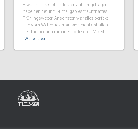
Etwas muss sich im letzten Jahr zugetragen
habe den gefühlt 14 mal gab es traumhaftes
Frühlingswetter. Ansonsten war alles perfekt
und vom Wetter lies man sich nicht abhalten.
Der Tag begann mit einem offiziellen Mixed
Weiterlesen
KT