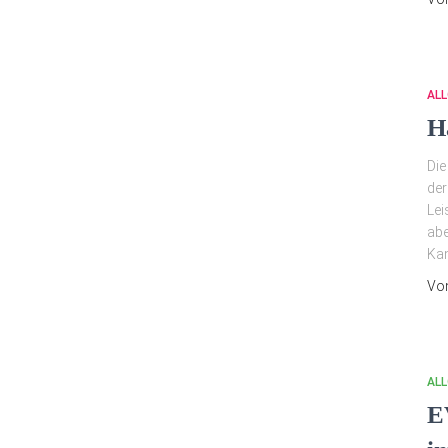
ALL
H
Die
der
Lei
abe
Kam
Vo
ALL
E