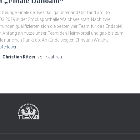
m „Finale Dahoam“
 heurige Finale der Bezirksliga Unterland Ost fand am Do.
03.2019 in der Stocksporthalle Walchsee statt. Nach zwei
runden qualifizierten sich die besten vier Team für das Endspiel.
 Anfang an nutze unser Team den Heimvorteil und gab bis zum
e nur einen Punkt ab. Am Ende siegten Christian Waldner,
iterlesen
n
Christian Ritzer
, vor
7 Jahren