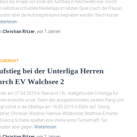
ass bis knapp vor Ende der Aufstieg in Reichweite war. Durch
e selbstverschuldete Niederlage im letzten Speil (nach der Pause)
sten aber die Aufstiegsträume begraben werden. Nach kurzer
iterlesen
n
Christian Ritzer
, vor
7 Jahren
ELBERICHT
ufstieg bei der Unterliga Herren
urch EV Walchsee 2
 der am 27.04.2019 in Steinach / Br. stattgefunden Unterliga für
ren erreichte unser Team den ausgezeichneten zweiten Rang und
igt somit in die Oberliga am 18.05.2019 in Ebbs auf. Georg
dner, Christian Waldner, Hannes Wildbichler, Matthias Erharter
 Georg Schenk spielten eine starke erste Turnierhälft. Sie
ssten aber gegen
Weiterlesen
n
Christian Ritzer
, vor
7 Jahren