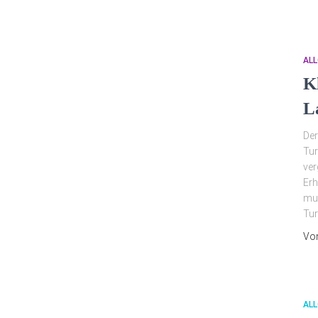
ALL
K
L
Der
Tur
ver
Erh
mus
Tur
Vo
ALL