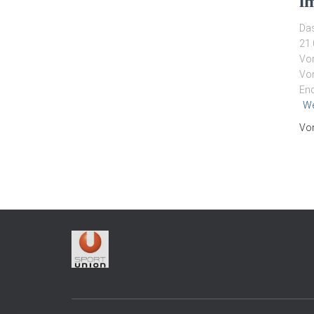
i
Das
21.
Vor
Von
End
We
Vo