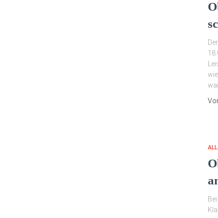
O
s
Der
18.
Lei
wie
war
Vo
ALL
O
a
Bei
Kla