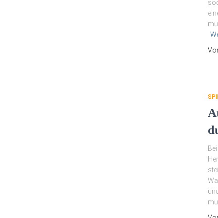
sod
ein
mus
We
Vo
SPI
A
d
Bei
Her
ste
Wal
und
mu
Vo